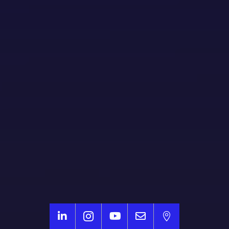




