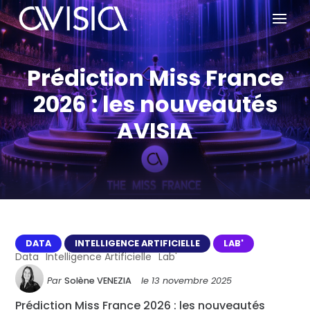
Prédiction Miss France
2026 : les nouveautés
AVISIA
DATA
INTELLIGENCE ARTIFICIELLE
LAB'
Data
Intelligence Artificielle
Lab'
Par
Solène VENEZIA
le
13 novembre 2025
Prédiction Miss France 2026 : les nouveautés