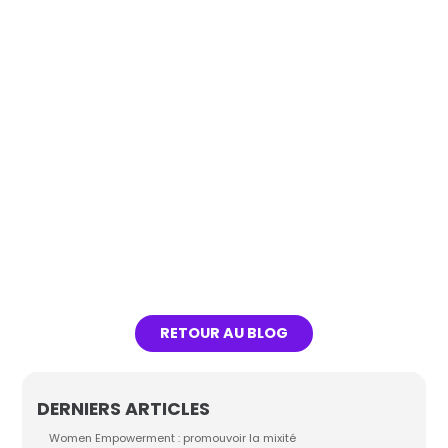
Marion JACOBSON
29 janvier 2026
Ce 27 janvier 2026, au cœur des
bureaux de Google France, AVISIA a
réuni les décideurs de la Data pour une
conférence exclusive : la...
Lire l'article
RETOUR AU BLOG
DERNIERS ARTICLES
Women Empowerment : promouvoir la mixité