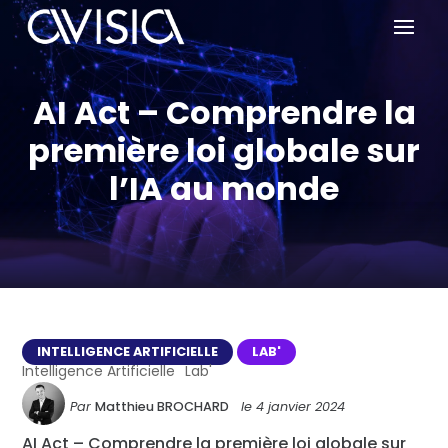
AI Act – Comprendre la
première loi globale sur
l’IA au monde
INTELLIGENCE ARTIFICIELLE
LAB'
Intelligence Artificielle
Lab'
Par
Matthieu BROCHARD
le
4 janvier 2024
AI Act – Comprendre la première loi globale sur