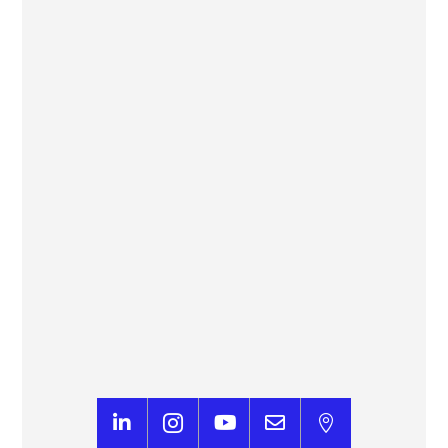
France – Suède : l’IA peut désormais prédire les
tirs au but




