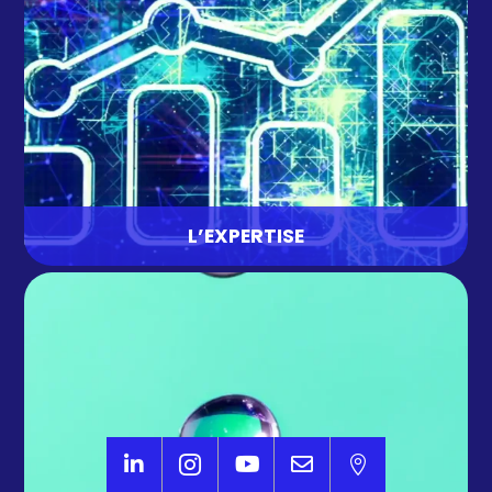
encore ateliers internes, cela fera vivre votre
quotidien.
L’EXPERTISE
L’IMPACT
C’est l’instance qui porte les projets et missions
sociales et environnementales chez AVISIA. En
pleine croissance depuis ces derniers mois, ce pôle
offre de belles perspectives internes et
personnelles et n’attend que vous pour se





développer !