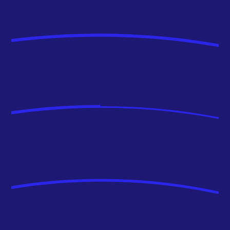
donnée à chaque étape.
Chez AVISIA, cabinet de conseil expert en
transformation digitale, Data et IA, Priscila
accompagne les grands comptes dans la
transformation de leur donnée
comportementale en leviers concrets
d’amélioration de leurs parcours digitaux.
Florent COTTIN
MANAGER ET
CONSULTANT EN
ML/DATA ENGINEER
“Après 3 ans en tant que développeur data
pour des outils d’aide à la décision, j’ai décidé