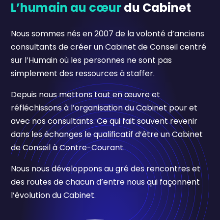
L’humain au cœur
du Cabinet
Nous sommes nés en 2007 de la volonté d’anciens
consultants de créer un Cabinet de Conseil centré
sur l’Humain où les personnes ne sont pas
simplement des ressources à staffer.
Depuis nous mettons tout en œuvre et
réfléchissons à l’organisation du Cabinet pour et
avec nos consultants. Ce qui fait souvent revenir
dans les échanges le qualificatif d’être un Cabinet
de Conseil à Contre-Courant.
Nous nous développons au gré des rencontres et
des routes de chacun d’entre nous qui façonnent
l’évolution du Cabinet.