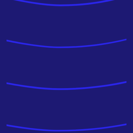
MANAGER &
CONSULTANTE EN DATA
SCIENCE, LEADER DE
L’ACADEMY INTERNE
AVISIA
“AVISIA c’est une longue histoire d’amour car j’y
ai commencé en stage en 2018 et à la suite de
plusieurs missions chez différents clients, j’ai
évolué vers des rôles internes comme le
management.
Le métier de data scientist chez AVISIA, c’est
bien plus que la création de modèles, c’est
aussi comprendre le contexte, challenger,
travailler en collaboration avec toutes sortes
de métiers et itérer sur des solutions qui
apportent peu à peu de la valeur à nos clients.
AVISIA et moi, ça dure depuis si longtemps car
c’est une entreprise à taille humaine, fun, qui
donne les moyens aux collaborateurs de
monter en compétences tout en leur