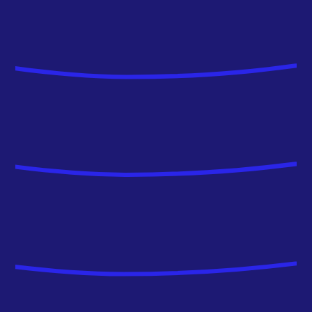
J’ai complété mes compétences pour
aujourd’hui intervenir en tant que Analytics
Engineer, ce qui pour moi permet d’appliquer
rigoureusement des bonnes pratiques de
développement. En tant que consultant, nous
nous devons d’être à jour sur les dernières
technologies pour répondre aux besoins de nos
clients.
Au quotidien, nous collaborons étroitement
avec les équipes métiers de nos clients, ce qui
nécessite une bonne capacité de
compréhension. C’est pour cela que selon moi,
ce qui va faire ma différence, c’est la
communication : la transparence, la clarté, et
la disponibilité et l’exhaustivité de l’information
par une documentation rigoureuse sont les clés
du succès. “