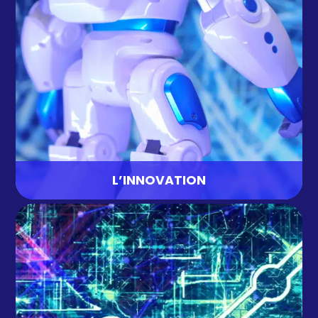
qui est un incubateur d’idées et de réalisations
disruptives. Certaines ont même fait le tour de la
Presse et ont fait devenir célèbres des membres
de la AVISIA FAMILY.
L’INNOVATION
L’EXPERTISE
Vous pourrez y partager vos skills ou bien
apprendre des autres collaborateurs sur
l’ensemble de nos métiers. Au travers de différents
formats : knowledge management, newsletter,
rédaction d’articles, hackathons, challenges ou