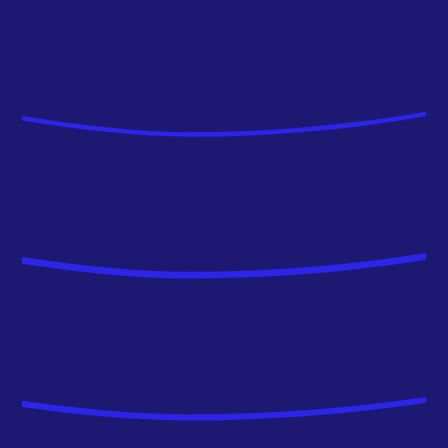
permettant de contribuer à la vie du cabinet
selon leurs envies.”
Shô-Hei YAMAGUCHI
CONSULTANT ANALYTICS
ENGINEER
“Après de nombreuses expériences en tant que
développeur data, notamment dans la
Banques & Assurances, j’ai été coopté par un
ancien collègue chez AVISIA.
Ce qui m’a plu tout de suite, c’est la bonne
ambiance qu’on ne trouve que chez AVISIA,
l’expertise et la passion des collègues pour les
métiers de la data.