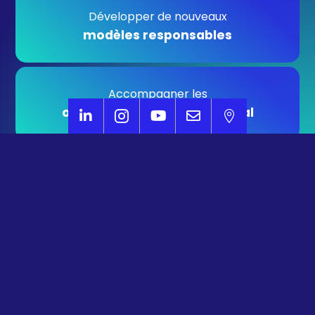
Développer de nouveaux
modèles responsables
Accompagner les
organismes d’intérêt général




