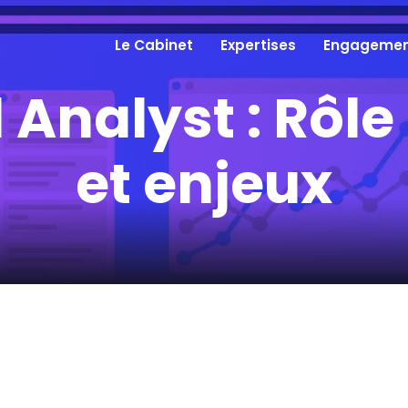
Le Cabinet
Expertises
Engagemen
l Analyst : Rôle
et enjeux