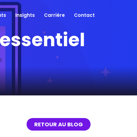
ts
Insights
Carrière
Contact
 essentiel
RETOUR AU BLOG