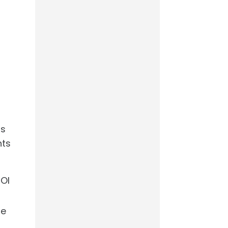
L’IA d’AVISIA
connaissait le
nom du vainqueur
de la Coupe du
Monde
Footmercato
Cloud souverain :
et si le mythe
fs
devenait enfin
nts
réalité ?
Maddyness
ROI
he
France – Suède :
l’IA peut