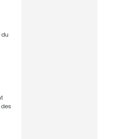
désormais prédire
les tirs au but
n du
Comment
accompagner les
collaborateurs
dans l’adoption de
l’IA
nt
 des
PSG-Arsenal : l’IA
savait déjà qui
allait gagner la
Ligue des
champions