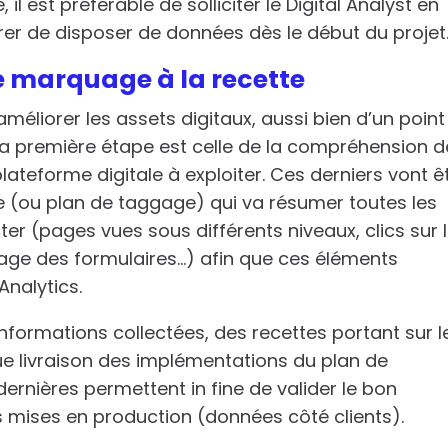
l est préférable de solliciter le Digital Analyst en
rer de disposer de données dès le début du projet
de marquage à la recette
’améliorer les assets digitaux, aussi bien d’un point
 la première étape est celle de la compréhension 
plateforme digitale à exploiter.
Ces derniers vont ê
 (ou plan de taggage) qui va résumer toutes les
ter (pages vues sous différents niveaux, clics sur 
sage des formulaires…) afin que ces éléments
nalytics.
 informations collectées, des recettes portant sur l
ue livraison des implémentations du plan de
rnières permettent in fine de valider le bon
 mises en production (données côté clients).