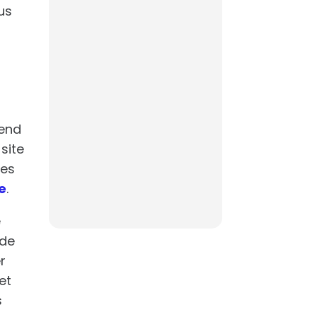
us
rend
site
les
e
.
e
 de
r
et
s