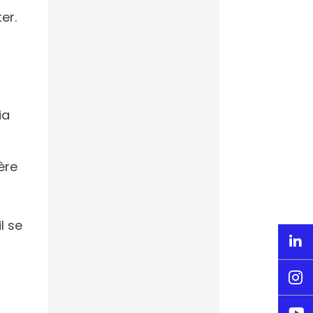
er.
Ligue des
Champions –
L’intelligence
artificielle prédira
le vainqueur du
ia
choc PSG-Arsenal
ière
CdM 2026 : quand
l se
AVISIA prédit la

liste de l’Equipe de
France

Footmercato
