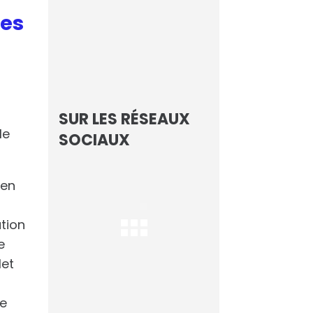
ces
Focus sur les
Champions de l’IA
Les Echos
SUR LES RÉSEAUX
le
SOCIAUX
 en
ation
e
let
re