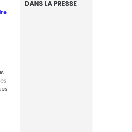
DANS LA PRESSE
dre
L’IA d’AVISIA
connaissait le
nom du vainqueur
de la Coupe du
Monde
Footmercato
us
les
Cloud souverain :
ues
et si le mythe
devenait enfin
réalité ?
Maddyness