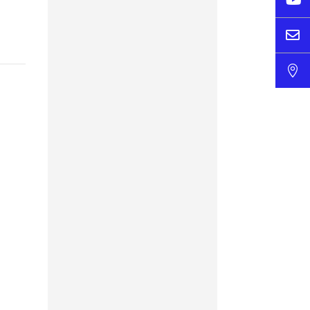
France
Footmercato

« C’est un levier

majeur de
compétitivité » :
des cafés IA pour
mieux
comprendre
Le progrès
L’IA, la nouvelle
arme secrète des
clubs pour le
mercato
Footmercato.net