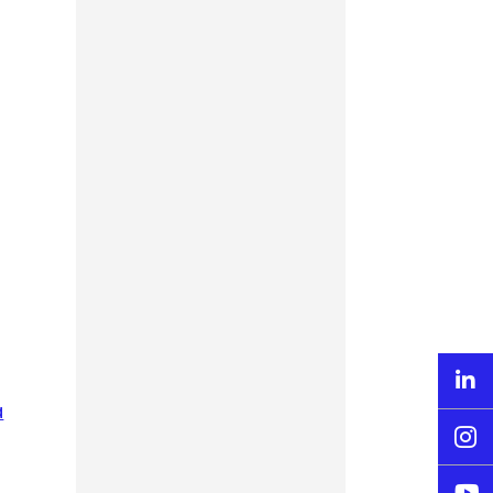
allait gagner la
Ligue des
champions
Ligue des
Champions –
L’intelligence
artificielle prédira
le vainqueur du
choc PSG-Arsenal

à
CdM 2026 : quand

AVISIA prédit la
liste de l’Equipe de
