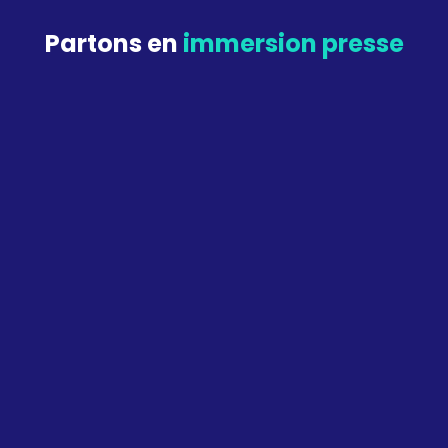
Partons en
immersion presse
L’IA d’AVISIA connaissait le nom
du vainqueur de la Coupe du
Monde
Footmercato