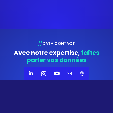
DATA CONTACT
Avec notre expertise,
faites
parler vos données





NOUS CONTACTER
via formulaire en ligne
NOUS APPELER
au
07 86 78 84 02