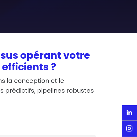
sus opérant votre
 efficients ?
 la conception et le
 prédictifs, pipelines robustes

