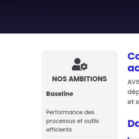
Co

ac
NOS AMBITIONS
AVI
dép
Baseline
et 
Performance des
Da
processus et outils
efficients