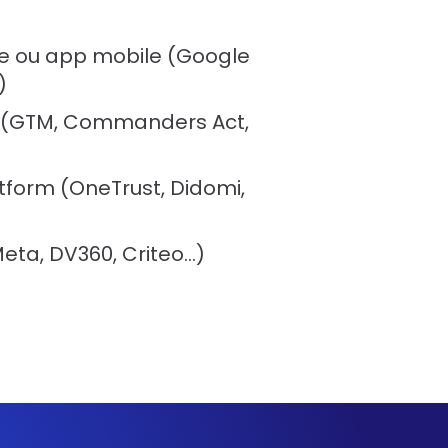
te ou app mobile (Google
)
(GTM, Commanders Act,
orm (OneTrust, Didomi,
eta, DV360, Criteo…)