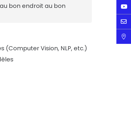
 au bon endroit au bon



(Computer Vision, NLP, etc.)
dèles