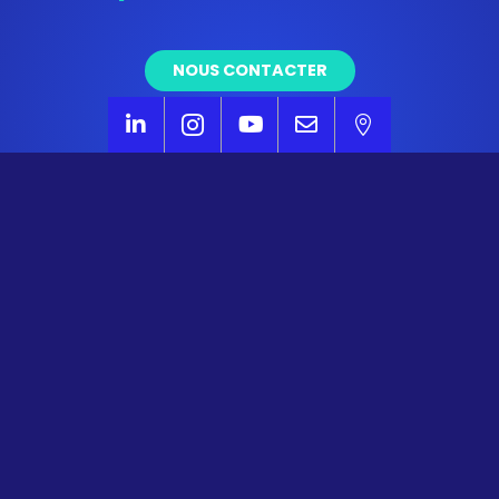
NOUS CONTACTER
via formulaire en ligne





NOUS APPELER
au
06 07 35 40 59
NOUS ÉCRIRE
via
contact-sudouest@avisia.fr
NOUS SITUER