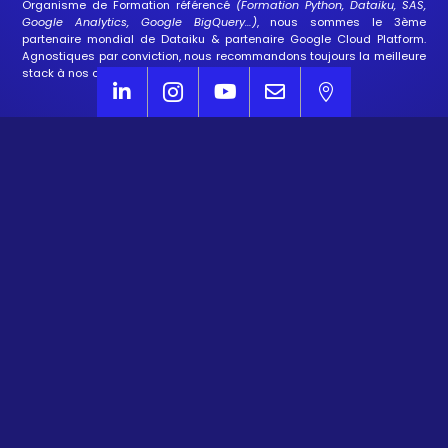
Organisme de Formation
référencé
(Formation Python, Dataiku, SAS,
Google Analytics, Google BigQuery…)
, nous sommes le 3ème
partenaire mondial de Dataiku
&
partenaire Google Cloud Platform
.
Agnostiques par conviction, nous recommandons toujours la meilleure
stack à nos clients en fonction de leurs enjeux.





Domaines d'expertise
Agentic AI
IA Générative
Data Marketing
Web Analytics
Réalisations
Retours d'expérience IA
Formations Qualiopi
Partenaires technologiques