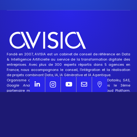
Fondé en 2007, AVISIA est un cabinet de conseil de référence en
Data
&
Intelligence Artificielle
au service de la transformation digitale des
entreprises. Avec plus de 300 experts répartis dans 5 agences en
France, nous accompagnons le conseil, l'intégration et la réalisation
de projets combinant Data, IA,
IA Générative
et
IA Agentique
.
Organisme de Formation
référencé
(Formation Python, Dataiku, SAS,





Google Analytics, Google BigQuery…)
, nous sommes le 3ème
partenaire mondial de Dataiku
&
partenaire Google Cloud Platform
.
Agnostiques par conviction, nous recommandons toujours la meilleure
stack à nos clients en fonction de leurs enjeux.
Domaines d'expertise
Agentic AI