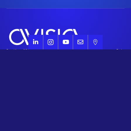





Fondé en 2007, AVISIA est un cabinet de conseil de référence en
Data
&
Intelligence Artificielle
au service de la transformation digitale des
entreprises. Avec plus de 300 experts répartis dans 5 agences en
France, nous accompagnons le conseil, l'intégration et la réalisation
de projets combinant Data, IA,
IA Générative
et
IA Agentique
.
Organisme de Formation
référencé
(Formation Python, Dataiku, SAS,
Google Analytics, Google BigQuery…)
, nous sommes le 3ème
partenaire mondial de Dataiku
&
partenaire Google Cloud Platform
.
Agnostiques par conviction, nous recommandons toujours la meilleure
stack à nos clients en fonction de leurs enjeux.
Domaines d'expertise
Agentic AI