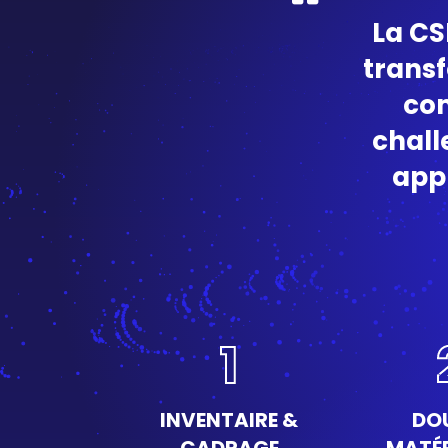
La
CS
transf
com
chall
appr
1
INVENTAIRE &
DO
CADRAGE
MATÉR