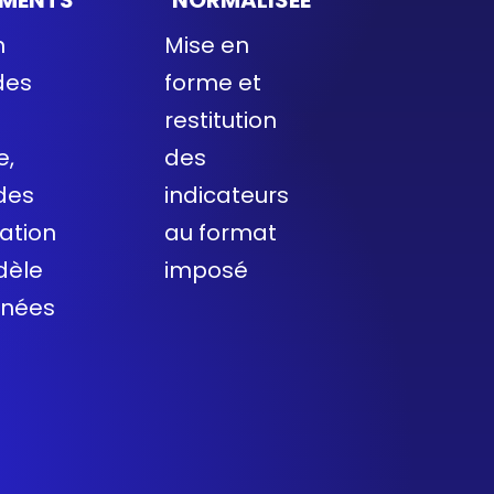
n
Mise en
des
forme et
restitution
e,
des
des
indicateurs
éation
au format
dèle
imposé
nnées