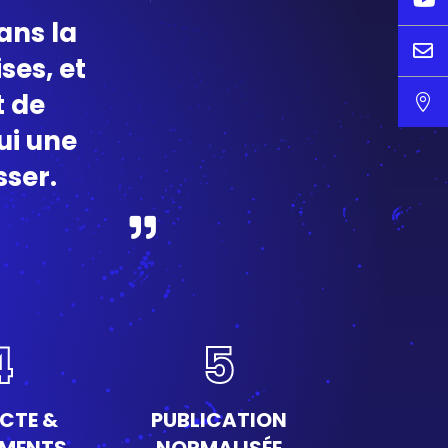
ans la

ses, et
t de

ui une
sser.
4
5
CTE &
PUBLICATION
EMENTS
NORMALISÉE