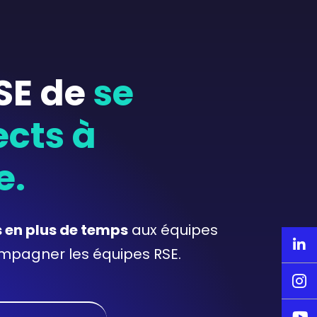
SE de
se
ects à
e.
 en plus de temps
aux équipes

pagner les équipes RSE.

