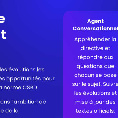
e
Agent
Conversationne
t
Appréhender la
directive et
répondre aux
questions que
les évolutions les
chacun se pose
 des opportunités pour
sur le sujet. Suivr
la
norme CSRD
.
les évolutions et
vons l’ambition de
mise à jour des
ce de la
textes officiels.