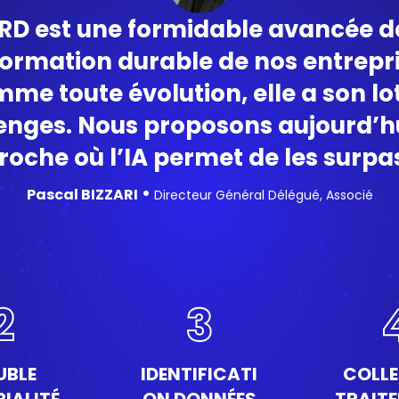
RD
est une formidable avancée d
ormation durable de nos entrepri
me toute évolution, elle a son lo
enges. Nous proposons aujourd’h
oche où l’IA permet de les surpa
•
Pascal BIZZARI
Directeur Général Délégué, Associé
2
3
UBLE
IDENTIFICATI
COLLE
IALITÉ
ON DONNÉES
TRAIT