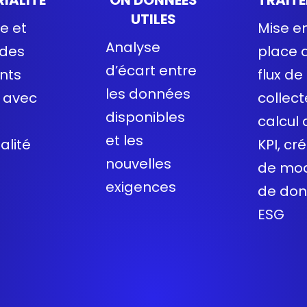
UTILES
e et
Mise e
Analyse
 des
place 
d’écart entre
ents
flux de
les données
 avec
collect
disponibles
calcul 
et les
alité
KPI, cr
nouvelles
de mo
exigences
de do
ESG