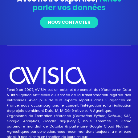
parler vos données
NOUS CONTACTER
Fondé en 2007, AVISIA est un cabinet de conseil de référence en
Data
&
Intelligence Artificielle
au service de la transformation digitale des
entreprises. Avec plus de 300 experts répartis dans 5 agences en
France, nous accompagnons le conseil, l'intégration et la réalisation
de projets combinant Data, IA,
IA Générative
et
IA Agentique
.
Organisme de Formation
référencé
(Formation Python, Dataiku, SAS,
Google Analytics, Google BigQuery…)
, nous sommes le 3ème
partenaire mondial de Dataiku
&
partenaire Google Cloud Platform
.
Agnostiques par conviction, nous recommandons toujours la meilleure
stack à nos clients en fonction de leurs enjeux.