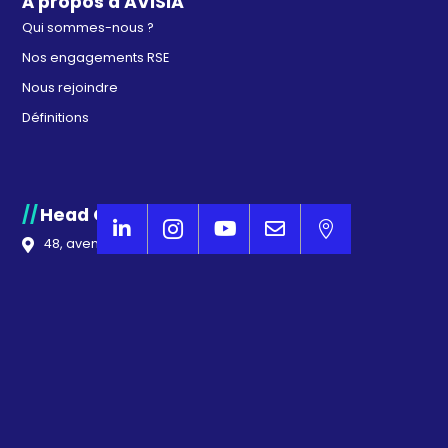
À propos d'AVISIA
Qui sommes-nous ?
Nos engagements RSE
Nous rejoindre
Définitions
Head Office Paris





48, avenue Victor Hugo
75016
PARIS
01 44 17 14 00
contact@avisia.fr
Région Ouest – Nantes
1, Impasse Serge Reggiani
44800
SAINT-HERBLAIN
07 86 78 84 02