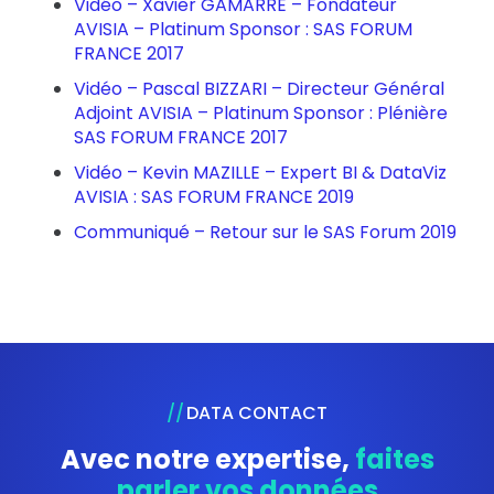
Vidéo – Xavier GAMARRE – Fondateur
AVISIA – Platinum Sponsor : SAS FORUM
FRANCE 2017
Vidéo – Pascal BIZZARI – Directeur Général
Adjoint AVISIA – Platinum Sponsor : Plénière
SAS FORUM FRANCE 2017
Vidéo – Kevin MAZILLE – Expert BI & DataViz
AVISIA : SAS FORUM FRANCE 2019
Communiqué – Retour sur le SAS Forum 2019
DATA CONTACT
Avec notre expertise,
faites
parler vos données