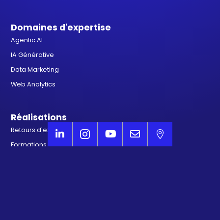
Domaines d'expertise
Agentic AI
IA Générative
Data Marketing
Web Analytics
Réalisations
Retours d'expérience IA





Formations Qualiopi
Partenaires technologiques
Veille & Innovation
À propos d'AVISIA
Qui sommes-nous ?