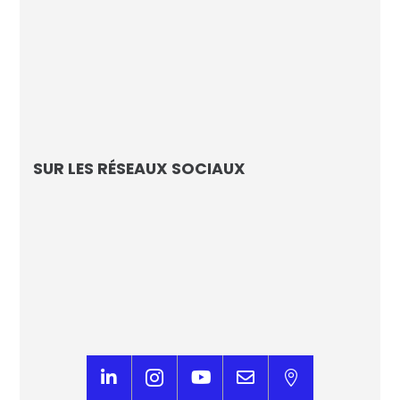
Focus sur les Champions de l’IA
Les Echos
SUR LES RÉSEAUX SOCIAUX




