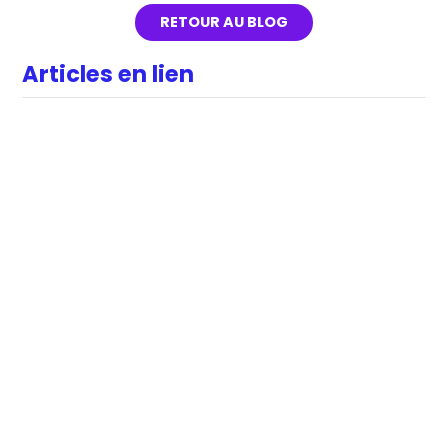
RETOUR AU BLOG
Articles en lien
DATA
RSE & IMPACT
Women Empowerment :
promouvoir la mixité
Honorine GILLIERS