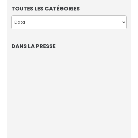
TOUTES LES CATÉGORIES
Catégories
DANS LA PRESSE
L’IA d’AVISIA connaissait le nom du
vainqueur de la Coupe du Monde
Footmercato