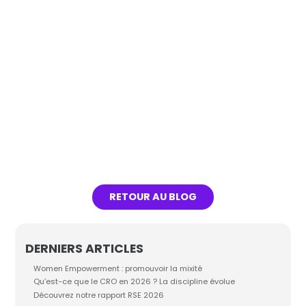
Dans un écosystème digital où la
donnée est à la fois l’atout le plus
précieux pour votre business et le
plus réglementé, le choix du...
Lire l'article
RETOUR AU BLOG
DERNIERS ARTICLES
Women Empowerment : promouvoir la mixité
Qu’est-ce que le CRO en 2026 ? La discipline évolue
Découvrez notre rapport RSE 2026