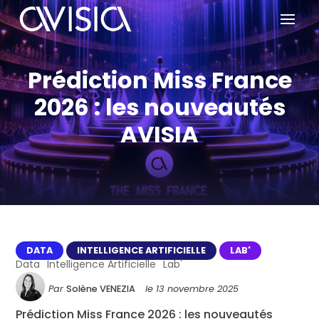
Prédiction Miss France
2026 : les nouveautés
AVISIA
DATA
INTELLIGENCE ARTIFICIELLE
LAB'
Data
Intelligence Artificielle
Lab'
Par
Solène VENEZIA
le
13 novembre 2025
Prédiction Miss France 2026 : les nouveautés