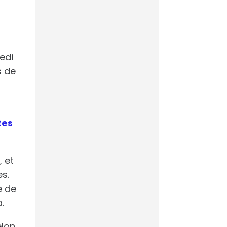
L’IA d’AVISIA
connaissait le
nom du vainqueur
de la Coupe du
Monde
edi
Footmercato
s de
Cloud souverain :
tes
et si le mythe
devenait enfin
réalité ?
Maddyness
2
, et
s.
e de
a.
France – Suède :
l’IA peut
elon