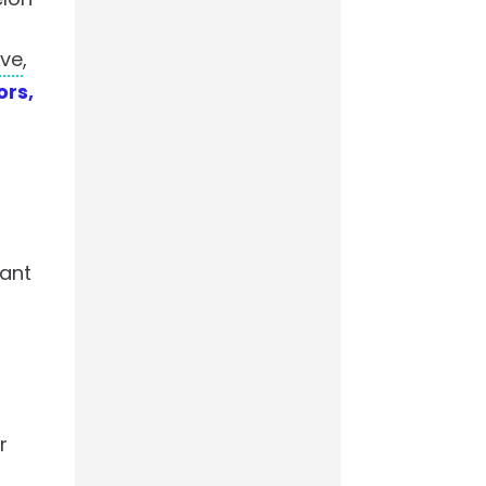
désormais prédire
les tirs au but
ive
,
ors,
Comment
accompagner les
collaborateurs
dans l’adoption de
l’IA
yant
s
PSG-Arsenal : l’IA
savait déjà qui
allait gagner la
r
Ligue des
champions