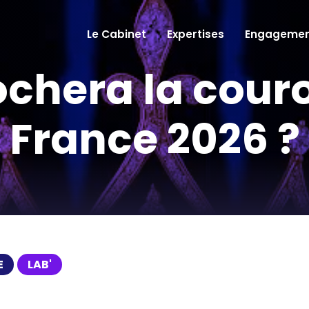
Le Cabinet
Expertises
Engagemen
ochera la cour
France 2026 ?
E
LAB'