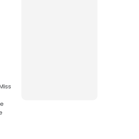
 Miss
de
e