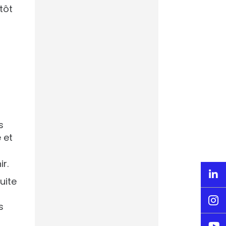
tôt
Ligue des
Champions –
L’intelligence
artificielle prédira
le vainqueur du
choc PSG-Arsenal
s
e et
CdM 2026 : quand
r.
AVISIA prédit la

liste de l’Equipe de
uite
France

Footmercato
s
