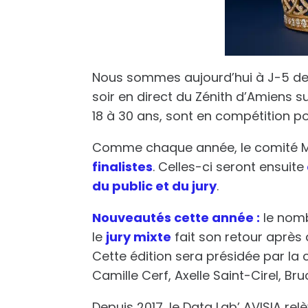
Nous sommes aujourd’hui à
J-5
de
soir en direct du Zénith d’Amiens su
18 à 30 ans, sont en compétition p
Comme chaque année, le comité M
finalistes
. Celles-ci seront ensuite
du public et du jury
.
Nouveautés cette année :
le nomb
le
jury mixte
fait son retour aprè
Cette édition sera présidée par la
Camille Cerf, Axelle Saint-Cirel, Br
Depuis 2017, le Data Lab’ AVISIA relè