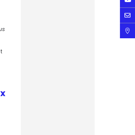
« C’est un levier
majeur de

compétitivité » :
des cafés IA pour
us

mieux
comprendre
Le progrès
nt
L’IA, la nouvelle
arme secrète des
ux
clubs pour le
mercato
Footmercato.net