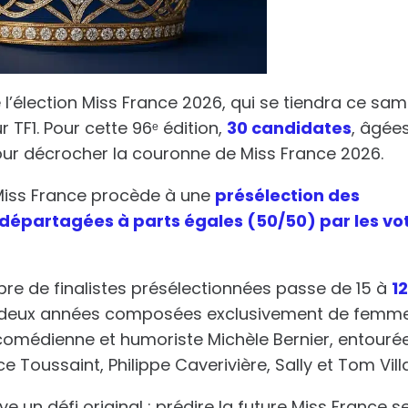
 l’élection Miss France 2026, qui se tiendra ce sam
r TF1. Pour cette 96ᵉ édition,
30 candidates
, âgée
our décrocher la couronne de Miss France 2026.
iss France procède à une
présélection des
départagées à parts égales (50/50) par les vo
re de finalistes présélectionnées passe de 15 à
1
s deux années composées exclusivement de femme
 comédienne et humoriste Michèle Bernier, entouré
uce Toussaint,
Philippe Caverivière, Sally et Tom Vill
ve un défi original : prédire la future Miss France s