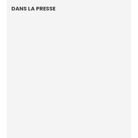
DANS LA PRESSE
L’IA d’AVISIA connaissait le nom du
vainqueur de la Coupe du Monde
Footmercato