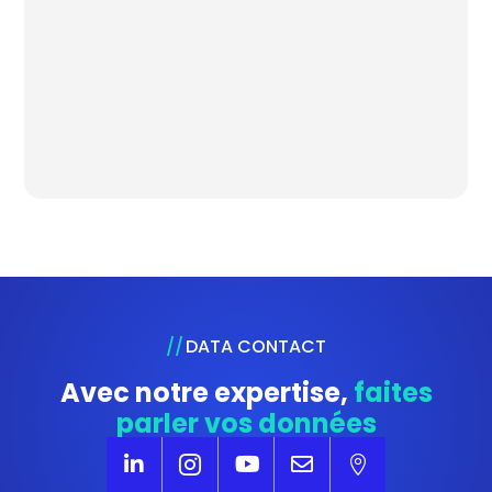
DATA CONTACT
Avec notre expertise,
faites
parler vos données





NOUS CONTACTER