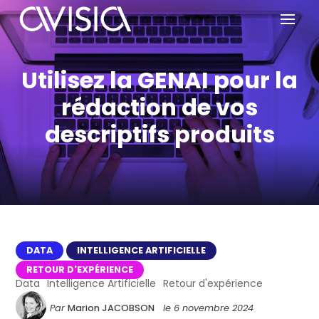
Utilisez la GENAI pour la
rédaction de vos
descriptifs produits
DATA
INTELLIGENCE ARTIFICIELLE
RETOUR D'EXPÉRIENCE
Data
Intelligence Artificielle
Retour d'expérience
Par
Marion JACOBSON
le
6 novembre 2024