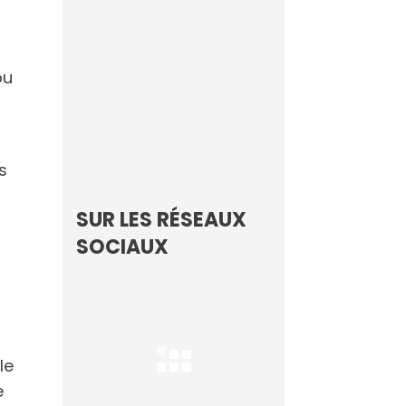
ou
Focus sur les
Champions de l’IA
Les Echos
s
SUR LES RÉSEAUX
SOCIAUX
le
e