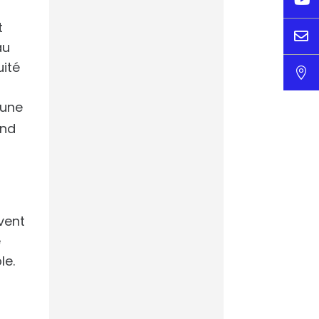
France
Footmercato
t

au
« C’est un levier
uité

majeur de
compétitivité » :
 une
des cafés IA pour
mieux
end
comprendre
Le progrès
vent
L’IA, la nouvelle
e
arme secrète des
le.
clubs pour le
mercato
Footmercato.net