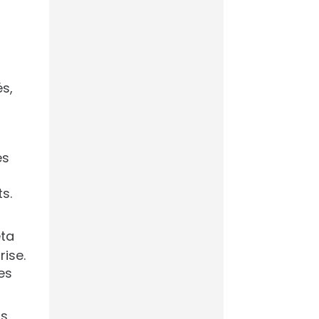
France – Suède :
l’IA peut
désormais prédire
les tirs au but
és,
Comment
es
accompagner les
collaborateurs
s.
dans l’adoption de
l’IA
eta
rise.
es
PSG-Arsenal : l’IA
savait déjà qui
rs