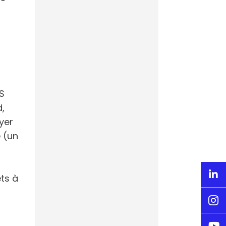
allait gagner la
Ligue des
t
champions
Ligue des
Champions –
MS
L’intelligence
artificielle prédira
d,
le vainqueur du
yer
choc PSG-Arsenal
e (un

ts à
CdM 2026 : quand

AVISIA prédit la
liste de l’Equipe de
