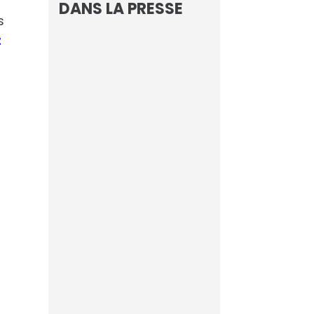
,
DANS LA PRESSE
s
t
L’IA d’AVISIA
connaissait le
nom du vainqueur
de la Coupe du
Monde
Footmercato
Cloud souverain :
et si le mythe
devenait enfin
réalité ?
Maddyness