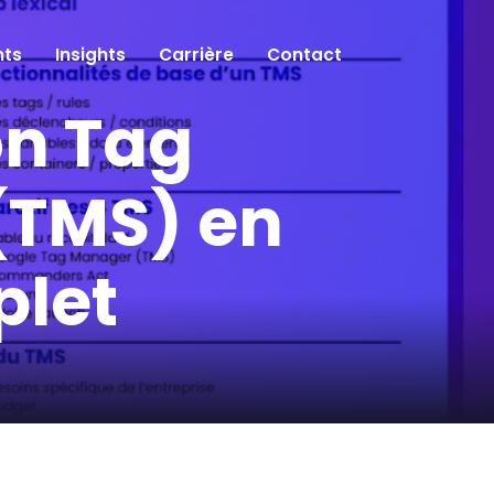
ts
Insights
Carrière
Contact
on Tag
TMS) en
plet