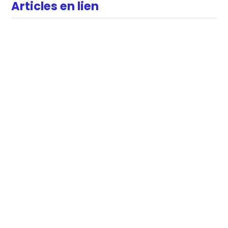
Articles en lien
DATA
RSE & IMPACT
Women Empowerment : promouvoir la
mixité
Honorine GILLIERS
31 juillet 2026