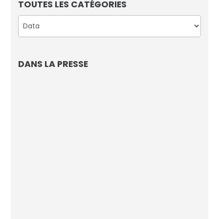
TOUTES LES CATÉGORIES
Catégories
DANS LA PRESSE
L’IA d’AVISIA connaissait le nom du vainqueur
de la Coupe du Monde