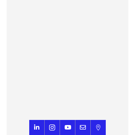
PSG-Arsenal : l’IA savait déjà qui allait gagner
la Ligue des champions
Ligue des Champions – L’intelligence artificielle
prédira le vainqueur du choc PSG-Arsenal




