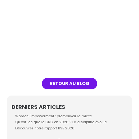
donnée est à la fois l’atout le plus
précieux pour votre business et le plus
réglementé, le choix du...
Lire l'article
RETOUR AU BLOG
DERNIERS ARTICLES
Women Empowerment : promouvoir la mixité
Qu’est-ce que le CRO en 2026 ? La discipline évolue
Découvrez notre rapport RSE 2026