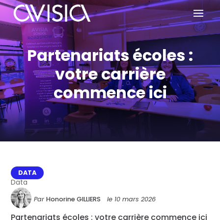
Partenariats écoles :
votre carrière
commence ici
DATA
Data
Par
Honorine GILLIERS
le
10 mars 2026
Partenariats écoles : votre carrière commence ici