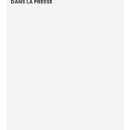
DANS LA PRESSE
L’IA d’AVISIA connaissait le nom du vainqueur
de la Coupe du Monde
Footmercato