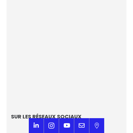
Focus sur les Champions de l’IA
Les Echos
SUR LES RÉSEAUX SOCIAUX




