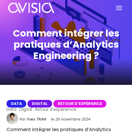
Comment intégrer les
pratiques d’Analytics
Engineering ?
DATA
DIGITAL
RETOUR D'EXPÉRIENCE
Data
Digital
Retour d'expérience
Par
Yves TRAN
le
29 novembre 2024
Comment intégrer les pratiques d’Analytics