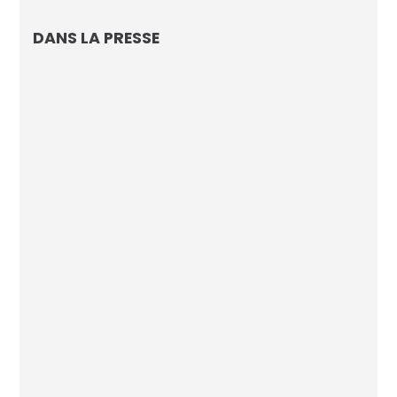
DANS LA PRESSE
L’IA d’AVISIA connaissait le nom du
vainqueur de la Coupe du Monde
Footmercato