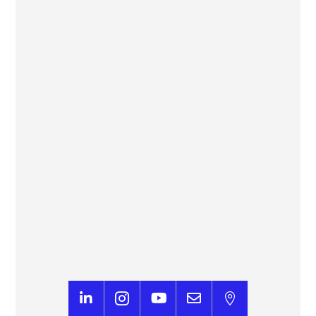
« C’est un levier majeur de compétitivité » :
des cafés IA pour mieux comprendre
Le progrès




