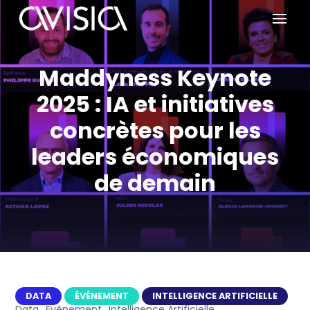
Maddyness Keynote
2025 : IA et initiatives
concrètes pour les
leaders économiques
de demain
DATA
ÉVÉNEMENT
INTELLIGENCE ARTIFICIELLE
Data
Événement
Intelligence Artificielle