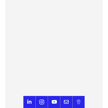
L’IA d’AVISIA connaissait le nom du vainqueur
de la Coupe du Monde
Footmercato




