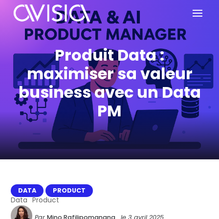
Produit Data :
maximiser sa valeur
business avec un Data
PM
DATA
PRODUCT
Data
Product
Par
Mino Rafilipomanana
le
3 avril 2025