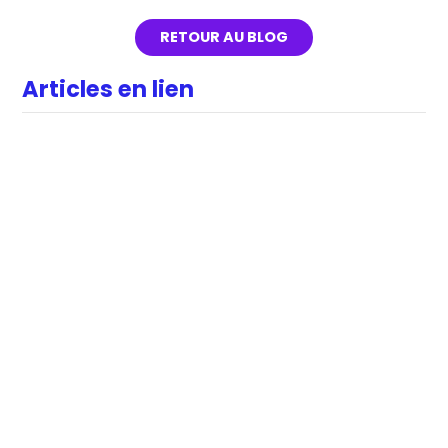
RETOUR AU BLOG
Articles en lien
DATA
RSE & IMPACT
Women Empowerment : promouvoir la
mixité