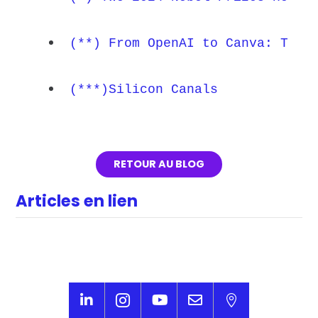
(**) From OpenAI to Canva: The 
(***)Silicon Canals
RETOUR AU BLOG
Articles en lien




