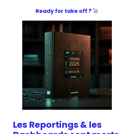
Ready for take off ?
🚀
Les Reportings & les