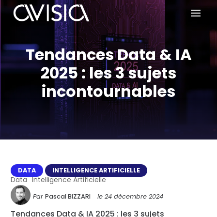
Tendances Data & IA
2025 : les 3 sujets
incontournables
DATA
INTELLIGENCE ARTIFICIELLE
Data
Intelligence Artificielle
Par
Pascal BIZZARI
le
24 décembre 2024
Tendances Data & IA 2025 : les 3 sujets