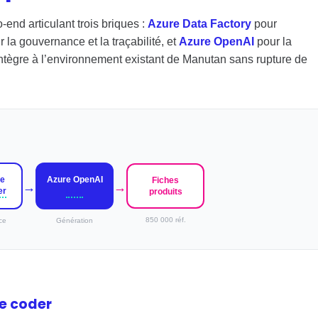
end articulant trois briques :
Azure Data Factory
pour
 la gouvernance et la traçabilité, et
Azure OpenAI
pour la
tègre à l’environnement existant de Manutan sans rupture de
seurs, 4 000 sources, vers Azure Data Factory pour
e
Azure OpenAI
Fiches
→
→
er
LLM
produits
850 000 réf.
ce
Génération
e coder