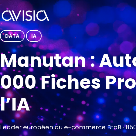
DATA
IA
Manutan : Aut
000 Fiches Pro
l’IA
Leader européen du e-commerce BtoB · 850 0