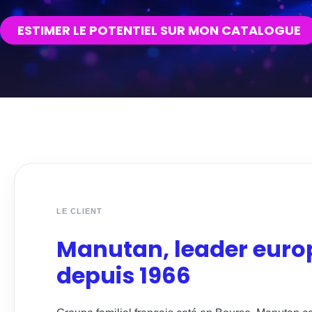
ESTIMER LE POTENTIEL SUR MON CATALOGUE
LE CLIENT
Manutan, leader eur
depuis 1966