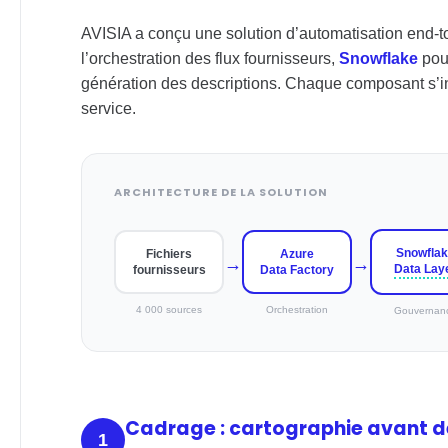
AVISIA a conçu une solution d’automatisation end-to-
l’orchestration des flux fournisseurs,
Snowflake
pour
génération des descriptions. Chaque composant s’in
service.
ARCHITECTURE DE LA SOLUTION
Flux de traitement : fichiers fournis
Snowflak
Fichiers
Azure
→
→
Data Lay
fournisseurs
Data Factory
4 000 sources
Orchestration
Gouvernan
Cadrage : cartographie avant d
1