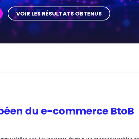
VOIR LES RÉSULTATS OBTENUS
opéen du e-commerce BtoB