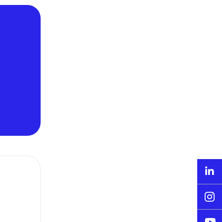


