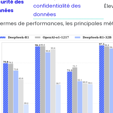
urité des
confidentialité des
Éle
nnées
données
termes de performances, les principales métr