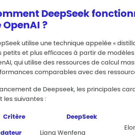
mment DeepSeek fonctionne
 OpenAI ?
pSeek utilise une technique appelée « distil
s petits et plus efficaces à partir de modèl
nAI, qui utilise des ressources de calcul massi
formances comparables avec des ressources
lancement de Deepseek, les principales cara
t les suivantes :
Critère
DeepSeek
Elo
ndateur
Liang Wenfeng