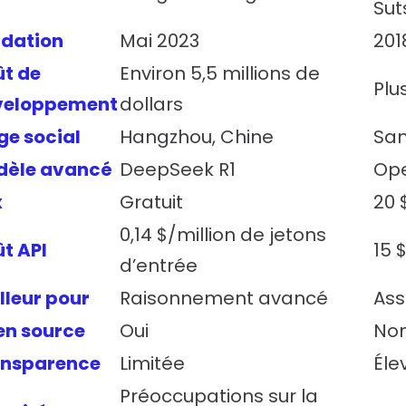
Sut
dation
Mai 2023
201
t de
Environ 5,5 millions de
Plu
veloppement
dollars
ge social
Hangzhou, Chine
San
dèle avancé
DeepSeek R1
Ope
x
Gratuit
20 
0,14 $/million de jetons
t API
15 
d’entrée
lleur pour
Raisonnement avancé
Ass
n source
Oui
No
ansparence
Limitée
Éle
Préoccupations sur la