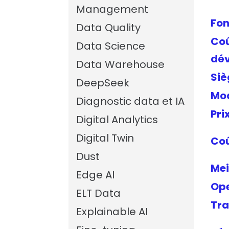
Management
Fon
Data Quality
Coû
Data Science
dé
Data Warehouse
Siè
DeepSeek
Mo
Diagnostic data et IA
Pri
Digital Analytics
Digital Twin
Coû
Dust
Mei
Edge AI
Ope
ELT Data
Tr
Explainable AI