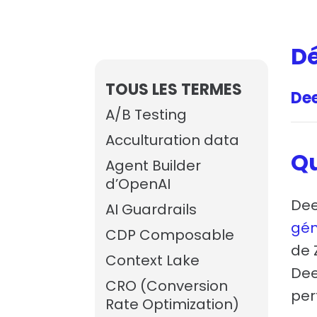
Dé
TOUS LES TERMES
De
A/B Testing
Acculturation data
Qu
Agent Builder
d’OpenAI
Dee
AI Guardrails
gén
CDP Composable
de 
Context Lake
Dee
CRO (Conversion
per
Rate Optimization)