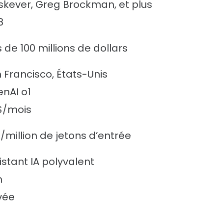
skever, Greg Brockman, et plus
8
s de 100 millions de dollars
 Francisco, États-Unis
nAI o1
$/mois
$/million de jetons d’entrée
istant IA polyvalent
n
vée