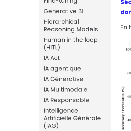
Fine-tuning
Séc
Generative BI
do
Hierarchical
En 
Reasoning Models
Human in the loop
(HITL)
IA Act
IA agentique
IA Générative
IA Multimodale
IA Responsable
Intelligence
Artificielle Générale
(IAG)