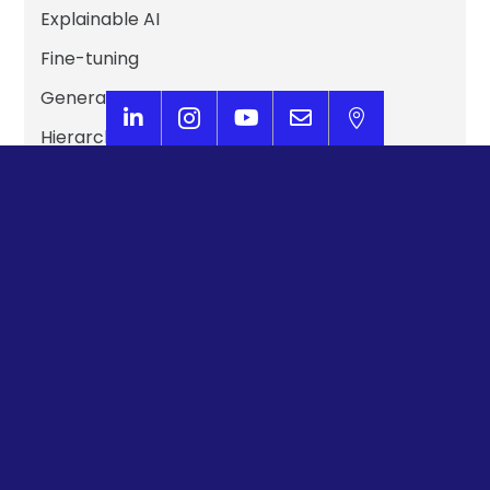
Explainable AI
Fine-tuning
Generative BI





Hierarchical Reasoning Models
Human in the loop (HITL)
IA Act
IA agentique
IA Générative
IA Multimodale
IA Responsable
Intelligence Artificielle Générale (IAG)
Large Language Model (LLM)