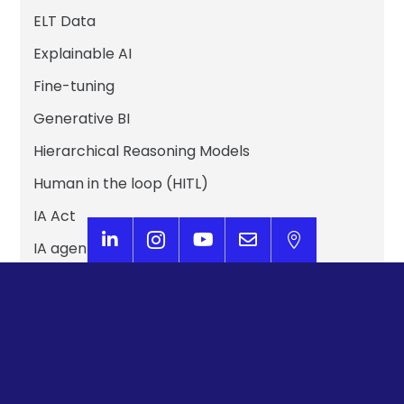
ELT Data
Explainable AI
Fine-tuning
Generative BI
Hierarchical Reasoning Models
Human in the loop (HITL)
IA Act





IA agentique
IA Générative
IA Multimodale
IA Responsable
Intelligence Artificielle Générale (IAG)