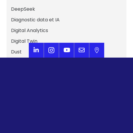
DeepSeek
Diagnostic data et IA
Digital Analytics
Digital Twin





Dust
Edge AI
ELT Data
Explainable AI
Fine-tuning
Generative BI
Hierarchical Reasoning Models
Human in the loop (HITL)